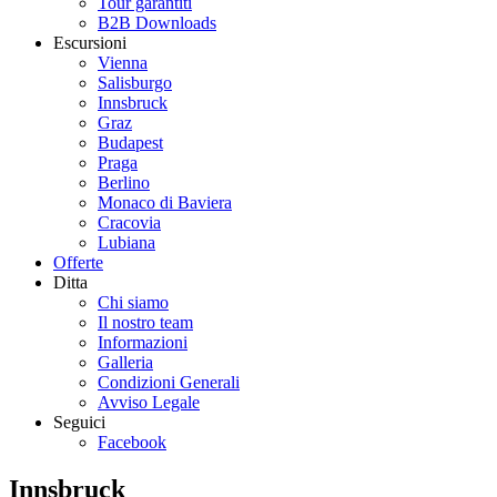
Tour garantiti
B2B Downloads
Escursioni
Vienna
Salisburgo
Innsbruck
Graz
Budapest
Praga
Berlino
Monaco di Baviera
Cracovia
Lubiana
Offerte
Ditta
Chi siamo
Il nostro team
Informazioni
Galleria
Condizioni Generali
Avviso Legale
Seguici
Facebook
Innsbruck