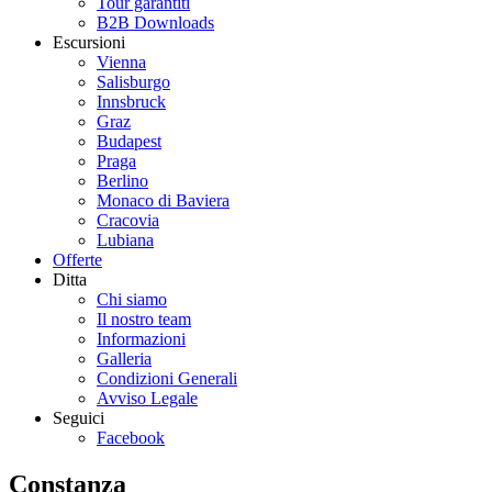
Tour garantiti
B2B Downloads
Escursioni
Vienna
Salisburgo
Innsbruck
Graz
Budapest
Praga
Berlino
Monaco di Baviera
Cracovia
Lubiana
Offerte
Ditta
Chi siamo
Il nostro team
Informazioni
Galleria
Condizioni Generali
Avviso Legale
Seguici
Facebook
Constanza