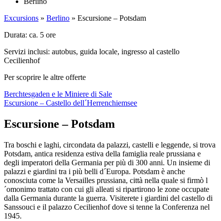
Berlino
Excursions
»
Berlino
»
Escursione – Potsdam
Durata: ca. 5 ore
Servizi inclusi: autobus, guida locale, ingresso al castello
Cecilienhof
Per scoprire le altre offerte
Berchtesgaden e le Miniere di Sale
Escursione – Castello dell´Herrenchiemsee
Escursione – Potsdam
Tra boschi e laghi, circondata da palazzi, castelli e leggende, si trova
Potsdam, antica residenza estiva della famiglia reale prussiana e
degli imperatori della Germania per più di 300 anni. Un insieme di
palazzi e giardini tra i più belli d´Europa. Potsdam è anche
conosciuta come la Versailles prussiana, città nella quale si firmò l
´omonimo trattato con cui gli alleati si ripartirono le zone occupate
dalla Germania durante la guerra. Visiterete i giardini del castello di
Sanssouci e il palazzo Cecilienhof dove si tenne la Conferenza nel
1945.