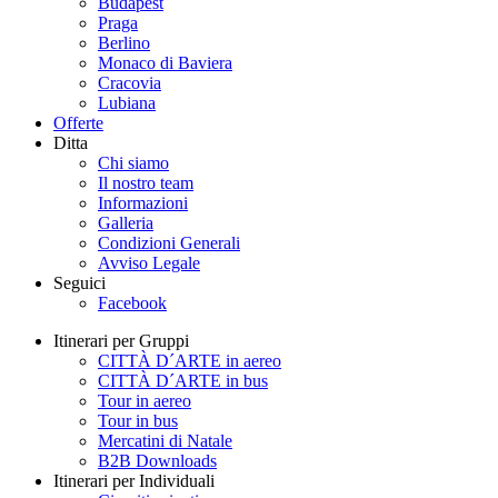
Budapest
Praga
Berlino
Monaco di Baviera
Cracovia
Lubiana
Offerte
Ditta
Chi siamo
Il nostro team
Informazioni
Galleria
Condizioni Generali
Avviso Legale
Seguici
Facebook
Itinerari per Gruppi
CITTÀ D´ARTE in aereo
CITTÀ D´ARTE in bus
Tour in aereo
Tour in bus
Mercatini di Natale
B2B Downloads
Itinerari per Individuali