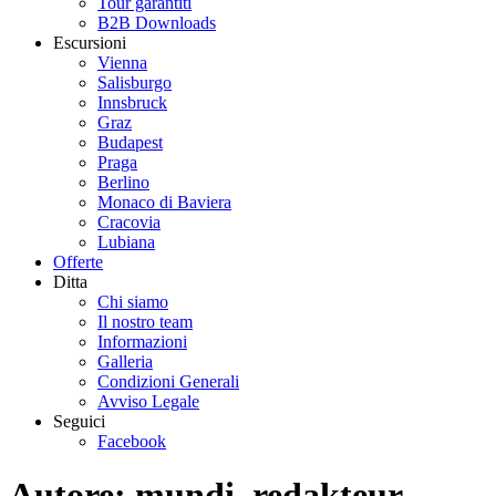
Tour garantiti
B2B Downloads
Escursioni
Vienna
Salisburgo
Innsbruck
Graz
Budapest
Praga
Berlino
Monaco di Baviera
Cracovia
Lubiana
Offerte
Ditta
Chi siamo
Il nostro team
Informazioni
Galleria
Condizioni Generali
Avviso Legale
Seguici
Facebook
Autore:
mundi_redakteur